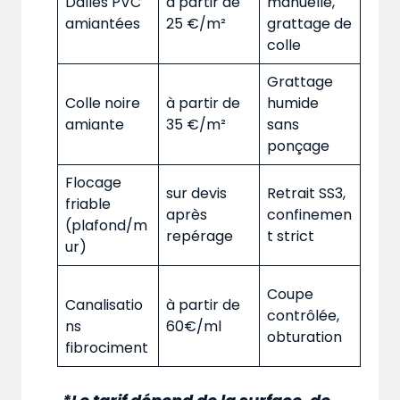
Dalles PVC
à partir de
manuelle,
amiantées
25 €/m²
grattage de
colle
Grattage
Colle noire
à partir de
humide
amiante
35 €/m²
sans
ponçage
Flocage
sur devis
Retrait SS3,
friable
après
confinemen
(plafond/m
repérage
t strict
ur)
Coupe
Canalisatio
à partir de
contrôlée,
ns
60€/ml
obturation
fibrociment