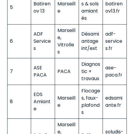
Batiren
Marseill
s & sols
batiren
5
ov 13
e
amiant
ov13.fr
és
Marseill
ADF
Désami
adf-
e,
6
Service
antage
service
Vitrolle
s
int/ext
s.fr
s
Diagnos
ASE
ase-
7
PACA
tic +
PACA
paca.fr
travaux
Flocage
EDS
Marseill
s, faux-
edsami
8
Amiant
e
plafond
ante.fr
e
s
Marseill
e,
soludis-