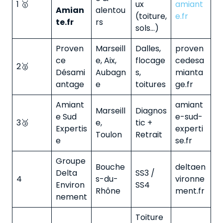
1 🥇
ux
amiant
Amian
alentou
(toiture,
e.fr
te.fr
rs
sols…)
Proven
Marseill
Dalles,
proven
ce
e, Aix,
flocage
cedesa
2🥈
Désami
Aubagn
s,
mianta
antage
e
toitures
ge.fr
Amiant
amiant
Marseill
Diagnos
e Sud
e-sud-
3🥉
e,
tic +
Expertis
experti
Toulon
Retrait
e
se.fr
Groupe
Bouche
deltaen
Delta
SS3 /
4
s-du-
vironne
Environ
SS4
Rhône
ment.fr
nement
Toiture