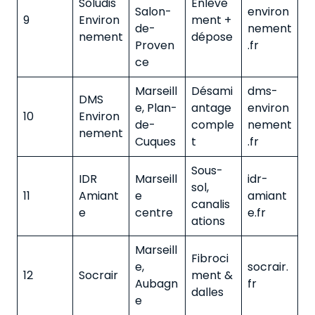
Soludis
Enlève
Salon-
environ
9
Environ
ment +
de-
nement
nement
dépose
Proven
.fr
ce
Marseill
Désami
dms-
DMS
e, Plan-
antage
environ
10
Environ
de-
comple
nement
nement
Cuques
t
.fr
Sous-
IDR
Marseill
idr-
sol,
11
Amiant
e
amiant
canalis
e
centre
e.fr
ations
Marseill
Fibroci
e,
socrair.
12
Socrair
ment &
Aubagn
fr
dalles
e