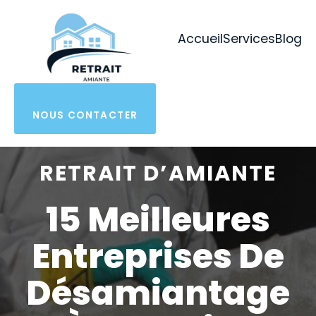
Aller
au
Accueil
Services
Blog
contenu
NOUS CONTACTER
RETRAIT D’AMIANTE
15 Meilleures
Entreprises De
Désamiantage