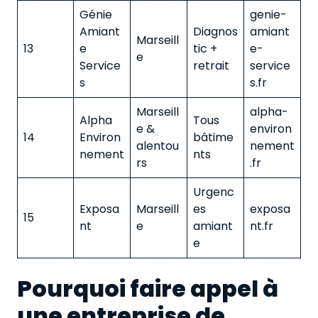
Génie
genie-
Amiant
Diagnos
amiant
Marseill
13
e
tic +
e-
e
Service
retrait
service
s
s.fr
Marseill
alpha-
Alpha
Tous
e &
environ
14
Environ
bâtime
alentou
nement
nement
nts
rs
.fr
Urgenc
Exposa
Marseill
es
exposa
15
nt
e
amiant
nt.fr
e
Pourquoi faire appel à
une entreprise de