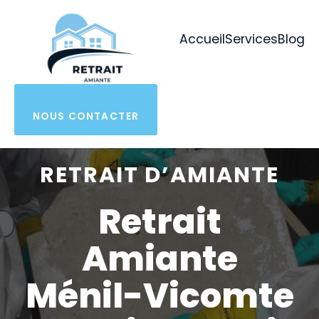
Aller
au
Accueil
Services
Blog
contenu
NOUS CONTACTER
RETRAIT D’AMIANTE
Retrait
Amiante
Ménil-Vicomte