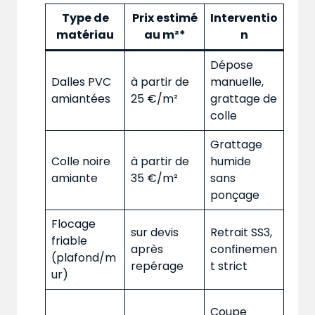
Type de
Prix estimé
Interventio
matériau
au m²*
n
Dépose
Dalles PVC
à partir de
manuelle,
amiantées
25 €/m²
grattage de
colle
Grattage
Colle noire
à partir de
humide
amiante
35 €/m²
sans
ponçage
Flocage
sur devis
Retrait SS3,
friable
après
confinemen
(plafond/m
repérage
t strict
ur)
Coupe