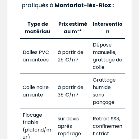
pratiqués
à
Montarlot-lès-Rioz :
Type de
Prix estimé
Interventio
matériau
au m²*
n
Dépose
Dalles PVC
à partir de
manuelle,
amiantées
25 €/m²
grattage de
colle
Grattage
Colle noire
à partir de
humide
amiante
35 €/m²
sans
ponçage
Flocage
sur devis
Retrait SS3,
friable
après
confinemen
(plafond/m
repérage
t strict
ur)