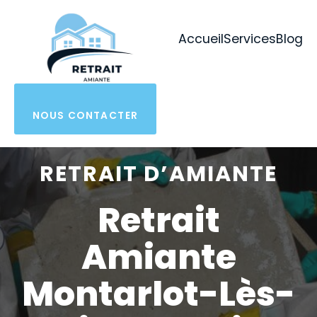
Aller
au
Accueil
Services
Blog
contenu
NOUS CONTACTER
RETRAIT D’AMIANTE
Retrait
Amiante
Montarlot-Lès-