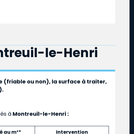
treuil-le-Henri
 (friable ou non), la surface à traiter,
).
ués
à
Montreuil-le-Henri :
mé au m²*
Intervention