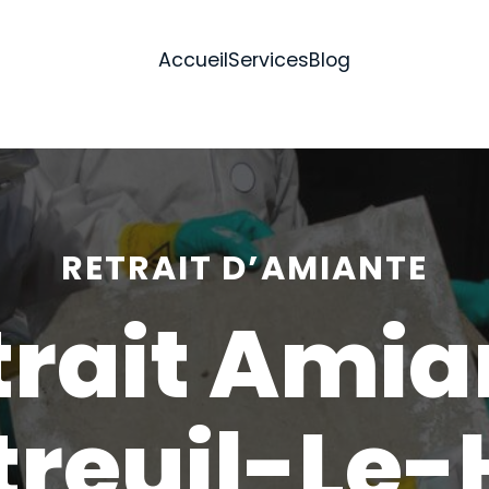
Accueil
Services
Blog
RETRAIT D’AMIANTE
trait Amia
reuil-Le-