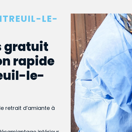
TREUIL-LE-
 gratuit
on rapide
euil-le-
le retrait d’amiante à
désamiantage intérieur