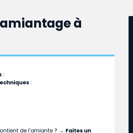
samiantage à
s
:
techniques
:
ontient de l’amiante ? →
Faites un