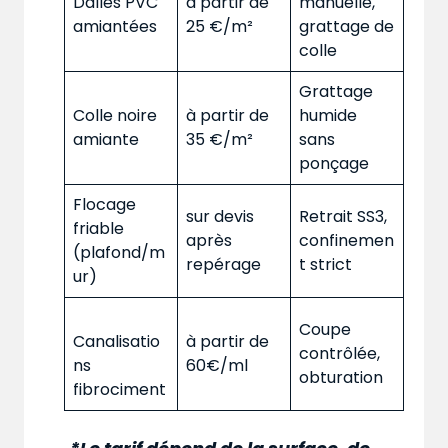
Dalles PVC
à partir de
manuelle,
amiantées
25 €/m²
grattage de
colle
Grattage
Colle noire
à partir de
humide
amiante
35 €/m²
sans
ponçage
Flocage
sur devis
Retrait SS3,
friable
après
confinemen
(plafond/m
repérage
t strict
ur)
Coupe
Canalisatio
à partir de
contrôlée,
ns
60€/ml
obturation
fibrociment