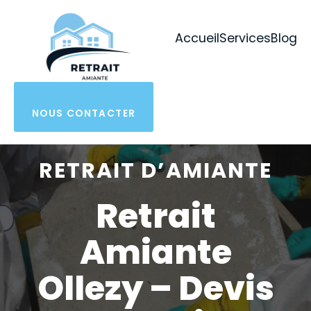
Aller
au
Accueil
Services
Blog
contenu
NOUS CONTACTER
RETRAIT D’AMIANTE
Retrait
Amiante
Ollezy – Devis