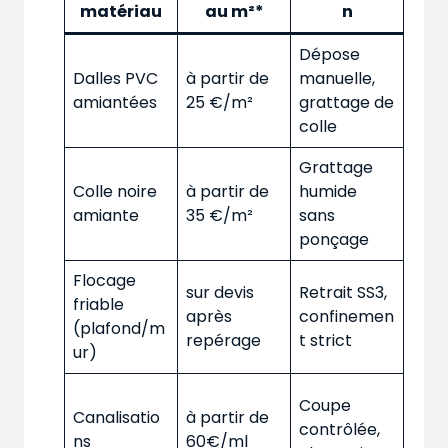
matériau
au m²*
n
Dépose
Dalles PVC
à partir de
manuelle,
amiantées
25 €/m²
grattage de
colle
Grattage
Colle noire
à partir de
humide
amiante
35 €/m²
sans
ponçage
Flocage
sur devis
Retrait SS3,
friable
après
confinemen
(plafond/m
repérage
t strict
ur)
Coupe
Canalisatio
à partir de
contrôlée,
ns
60€/ml