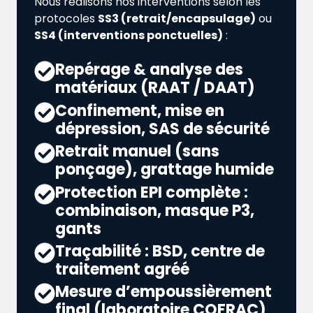
Nous réalisons nos interventions selon les
protocoles
SS3 (retrait/encapsulage)
ou
SS4 (interventions ponctuelles)
:
Repérage & analyse des
matériaux (RAAT / DAAT)
Confinement, mise en
dépression, SAS de sécurité
Retrait manuel (sans
ponçage), grattage humide
Protection EPI complète :
combinaison, masque P3,
gants
Traçabilité : BSD, centre de
traitement agréé
Mesure d’empoussièrement
final (laboratoire COFRAC)