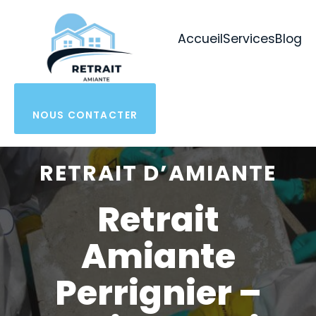
Aller
au
Accueil
Services
Blog
contenu
NOUS CONTACTER
RETRAIT D’AMIANTE
Retrait
Amiante
Perrignier –