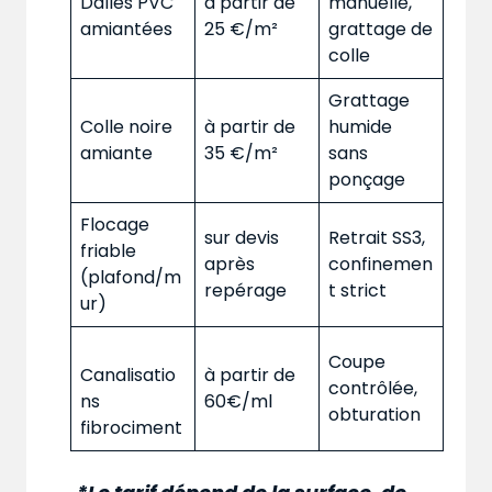
Dalles PVC
à partir de
manuelle,
amiantées
25 €/m²
grattage de
colle
Grattage
Colle noire
à partir de
humide
amiante
35 €/m²
sans
ponçage
Flocage
sur devis
Retrait SS3,
friable
après
confinemen
(plafond/m
repérage
t strict
ur)
Coupe
Canalisatio
à partir de
contrôlée,
ns
60€/ml
obturation
fibrociment