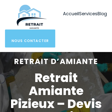
Aller
au
Accueil
Services
Blog
contenu
NOUS CONTACTER
RETRAIT D’AMIANTE
Retrait
Amiante
Pizieux – Devis