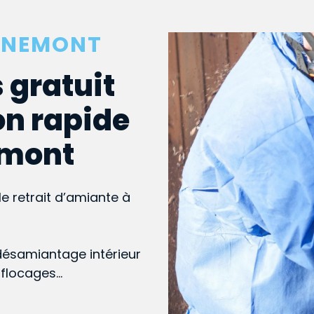
AINEMONT
 gratuit
on rapide
nemont
le retrait d’amiante à
désamiantage intérieur
, flocages…