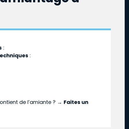
s
:
techniques
:
ontient de l’amiante ? →
Faites un