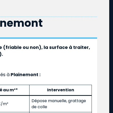
inemont
 (friable ou non), la surface à traiter,
).
ués
à
Plainemont :
mé au m²*
Intervention
Dépose manuelle, grattage
 €/m²
de colle