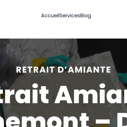
Accueil
Services
Blog
RETRAIT D’AMIANTE
trait Amia
nemont – 