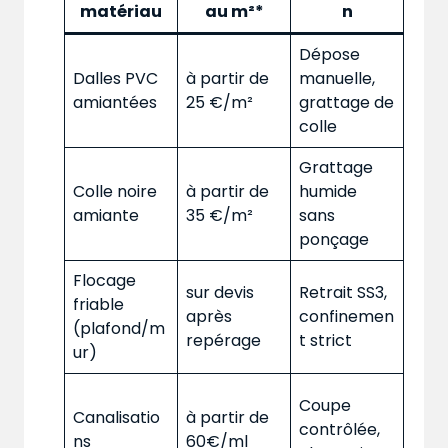
matériau
au m²*
n
Dépose
Dalles PVC
à partir de
manuelle,
amiantées
25 €/m²
grattage de
colle
Grattage
Colle noire
à partir de
humide
amiante
35 €/m²
sans
ponçage
Flocage
sur devis
Retrait SS3,
friable
après
confinemen
(plafond/m
repérage
t strict
ur)
Coupe
Canalisatio
à partir de
contrôlée,
ns
60€/ml