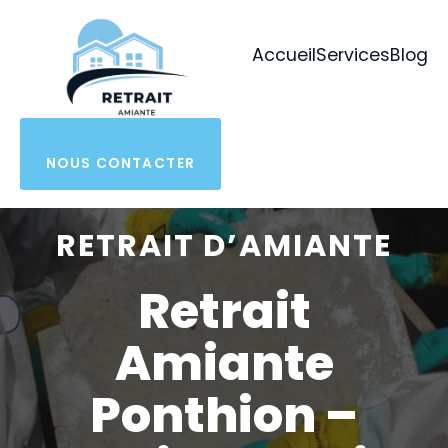
Aller
au
Accueil
Services
Blog
contenu
NOUS CONTACTER
RETRAIT D’AMIANTE
Retrait
Amiante
Ponthion –