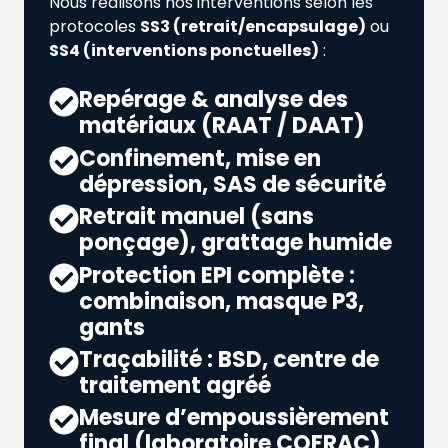
Nous réalisons nos interventions selon les
protocoles
SS3 (retrait/encapsulage)
ou
SS4 (interventions ponctuelles)
:
Repérage & analyse des
matériaux (RAAT / DAAT)
Confinement, mise en
dépression, SAS de sécurité
Retrait manuel (sans
ponçage), grattage humide
Protection EPI complète :
combinaison, masque P3,
gants
Traçabilité : BSD, centre de
traitement agréé
Mesure d’empoussièrement
final (laboratoire COFRAC)