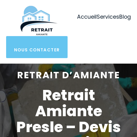
Aller
au
Accueil
Services
Blog
contenu
NOUS CONTACTER
RETRAIT D’AMIANTE
Retrait
Amiante
Presle – Devis