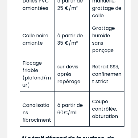
Dalles PVC
à partir de
manuelle,
amiantées
25 €/m²
grattage de
colle
Grattage
Colle noire
à partir de
humide
amiante
35 €/m²
sans
ponçage
Flocage
sur devis
Retrait SS3,
friable
après
confinemen
(plafond/m
repérage
t strict
ur)
Coupe
Canalisatio
à partir de
contrôlée,
ns
60€/ml
obturation
fibrociment