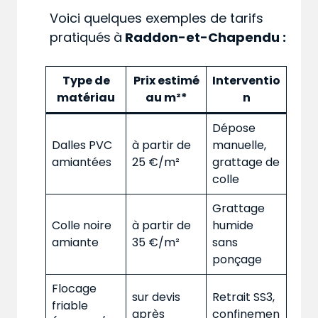
Voici quelques exemples de tarifs
pratiqués
à
Raddon-et-Chapendu :
Type de
Prix estimé
Interventio
matériau
au m²*
n
Dépose
Dalles PVC
à partir de
manuelle,
amiantées
25 €/m²
grattage de
colle
Grattage
Colle noire
à partir de
humide
amiante
35 €/m²
sans
ponçage
Flocage
sur devis
Retrait SS3,
friable
après
confinemen