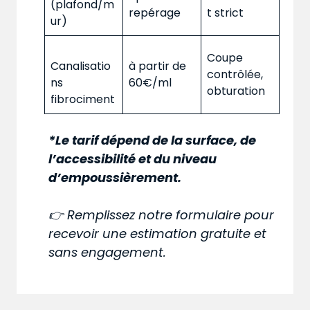
(plafond/m
repérage
t strict
ur)
Coupe
Canalisatio
à partir de
contrôlée,
ns
60€/ml
obturation
fibrociment
*Le tarif dépend de la surface, de
l’accessibilité et du niveau
d’empoussièrement.
👉 Remplissez notre formulaire pour
recevoir une estimation gratuite et
sans engagement.