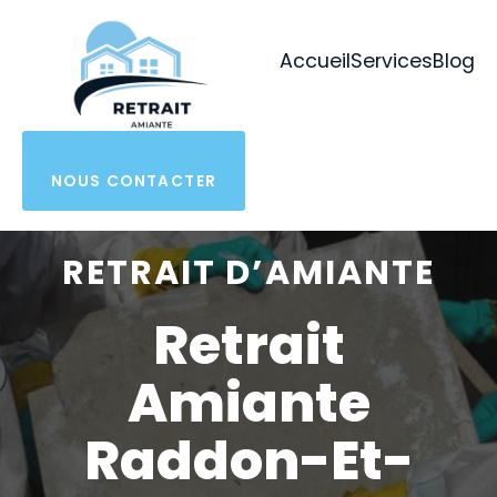
Aller
au
Accueil
Services
Blog
contenu
NOUS CONTACTER
RETRAIT D’AMIANTE
Retrait
Amiante
Raddon-Et-