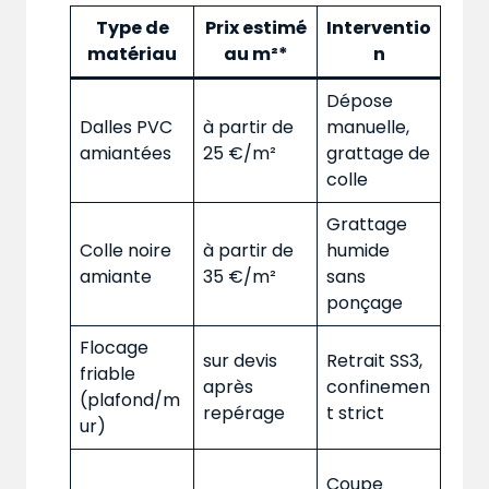
Type de
Prix estimé
Interventio
matériau
au m²*
n
Dépose
Dalles PVC
à partir de
manuelle,
amiantées
25 €/m²
grattage de
colle
Grattage
Colle noire
à partir de
humide
amiante
35 €/m²
sans
ponçage
Flocage
sur devis
Retrait SS3,
friable
après
confinemen
(plafond/m
repérage
t strict
ur)
Coupe