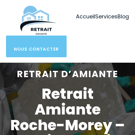
Aller
au
Accueil
Services
Blog
contenu
NOUS CONTACTER
RETRAIT D’AMIANTE
Retrait
Amiante
Roche-Morey –