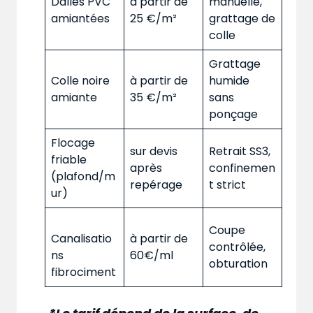
Dalles PVC
à partir de
manuelle,
amiantées
25 €/m²
grattage de
colle
Grattage
Colle noire
à partir de
humide
amiante
35 €/m²
sans
ponçage
Flocage
sur devis
Retrait SS3,
friable
après
confinemen
(plafond/m
repérage
t strict
ur)
Coupe
Canalisatio
à partir de
contrôlée,
ns
60€/ml
obturation
fibrociment