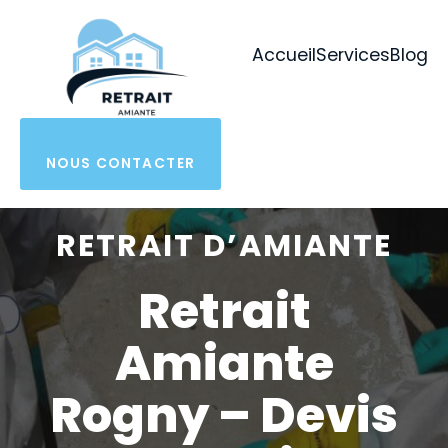
Aller
au
Accueil
Services
Blog
contenu
NOUS CONTACTER
RETRAIT D’AMIANTE
Retrait
Amiante
Rogny – Devis