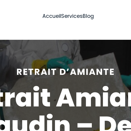
Accueil
Services
Blog
RETRAIT D’AMIANTE
trait Amia
audin – De