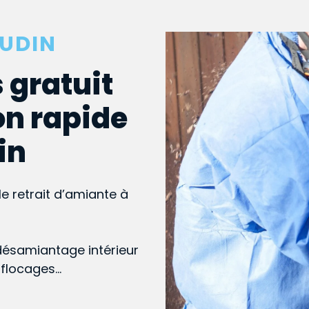
AUDIN
 gratuit
on rapide
in
le retrait d’amiante à
désamiantage intérieur
, flocages…