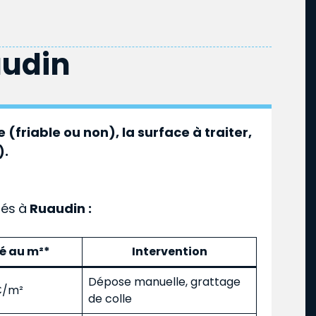
udin
 (friable ou non), la surface à traiter,
).
ués
à
Ruaudin :
mé au m²*
Intervention
Dépose manuelle, grattage
 €/m²
de colle