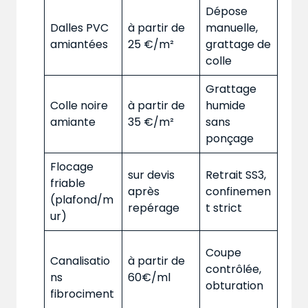
Dépose
Dalles PVC
à partir de
manuelle,
amiantées
25 €/m²
grattage de
colle
Grattage
Colle noire
à partir de
humide
amiante
35 €/m²
sans
ponçage
Flocage
sur devis
Retrait SS3,
friable
après
confinemen
(plafond/m
repérage
t strict
ur)
Coupe
Canalisatio
à partir de
contrôlée,
ns
60€/ml
obturation
fibrociment