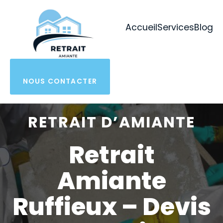
Aller
au
Accueil
Services
Blog
contenu
NOUS CONTACTER
RETRAIT D’AMIANTE
Retrait
Amiante
Ruffieux – Devis