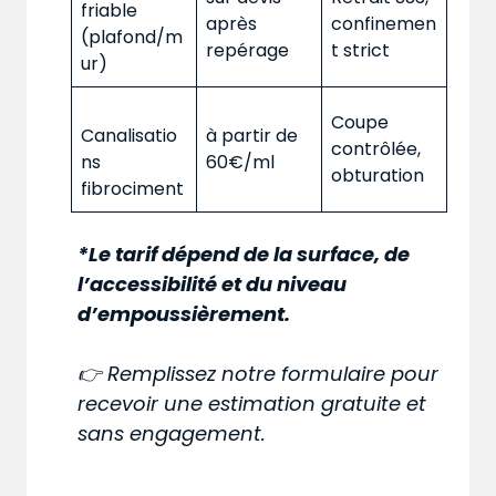
friable
après
confinemen
(plafond/m
repérage
t strict
ur)
Coupe
Canalisatio
à partir de
contrôlée,
ns
60€/ml
obturation
fibrociment
*Le tarif dépend de la surface, de
l’accessibilité et du niveau
d’empoussièrement.
👉 Remplissez notre formulaire pour
recevoir une estimation gratuite et
sans engagement.