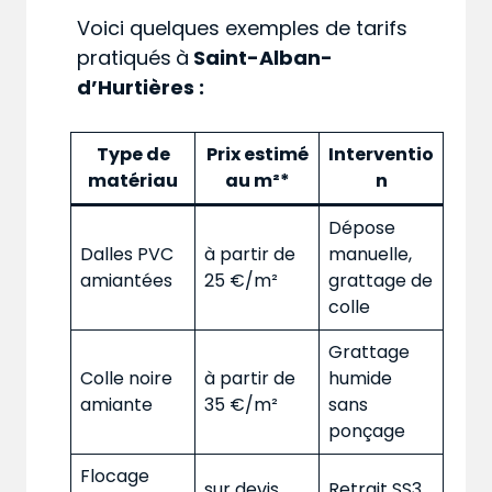
Voici quelques exemples de tarifs
pratiqués
à
Saint-Alban-
d’Hurtières :
Type de
Prix estimé
Interventio
matériau
au m²*
n
Dépose
Dalles PVC
à partir de
manuelle,
amiantées
25 €/m²
grattage de
colle
Grattage
Colle noire
à partir de
humide
amiante
35 €/m²
sans
ponçage
Flocage
sur devis
Retrait SS3,