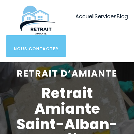
Aller
au
Accueil
Services
Blog
contenu
NOUS CONTACTER
RETRAIT D’AMIANTE
Retrait
Amiante
Saint-Alban-