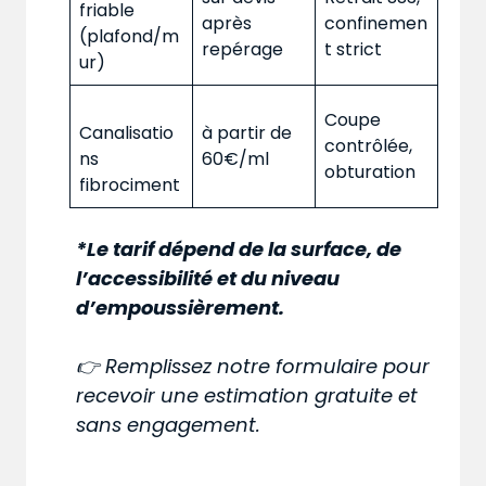
friable
après
confinemen
(plafond/m
repérage
t strict
ur)
Coupe
Canalisatio
à partir de
contrôlée,
ns
60€/ml
obturation
fibrociment
*Le tarif dépend de la surface, de
l’accessibilité et du niveau
d’empoussièrement.
👉 Remplissez notre formulaire pour
recevoir une estimation gratuite et
sans engagement.