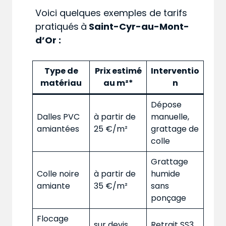
Voici quelques exemples de tarifs
pratiqués
à
Saint-Cyr-au-Mont-
d’Or :
Type de
Prix estimé
Interventio
matériau
au m²*
n
Dépose
Dalles PVC
à partir de
manuelle,
amiantées
25 €/m²
grattage de
colle
Grattage
Colle noire
à partir de
humide
amiante
35 €/m²
sans
ponçage
Flocage
sur devis
Retrait SS3,