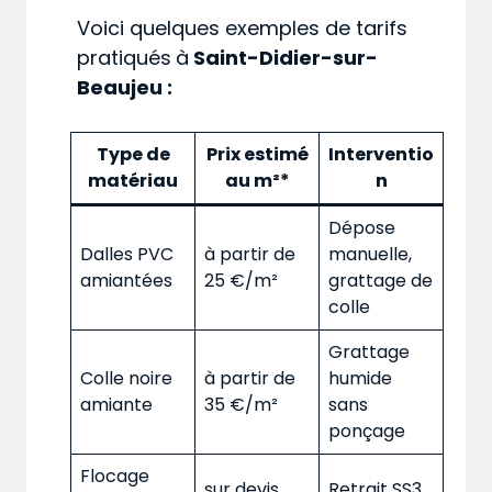
Voici quelques exemples de tarifs
pratiqués
à
Saint-Didier-sur-
Beaujeu :
Type de
Prix estimé
Interventio
matériau
au m²*
n
Dépose
Dalles PVC
à partir de
manuelle,
amiantées
25 €/m²
grattage de
colle
Grattage
Colle noire
à partir de
humide
amiante
35 €/m²
sans
ponçage
Flocage
sur devis
Retrait SS3,