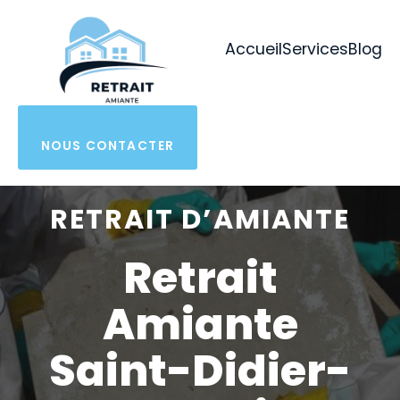
Aller
au
Accueil
Services
Blog
contenu
NOUS CONTACTER
RETRAIT D’AMIANTE
Retrait
Amiante
Saint-Didier-