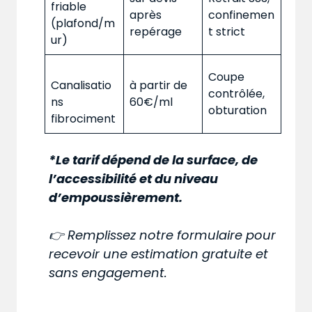
friable
après
confinemen
(plafond/m
repérage
t strict
ur)
Coupe
Canalisatio
à partir de
contrôlée,
ns
60€/ml
obturation
fibrociment
*Le tarif dépend de la surface, de
l’accessibilité et du niveau
d’empoussièrement.
👉 Remplissez notre formulaire pour
recevoir une estimation gratuite et
sans engagement.