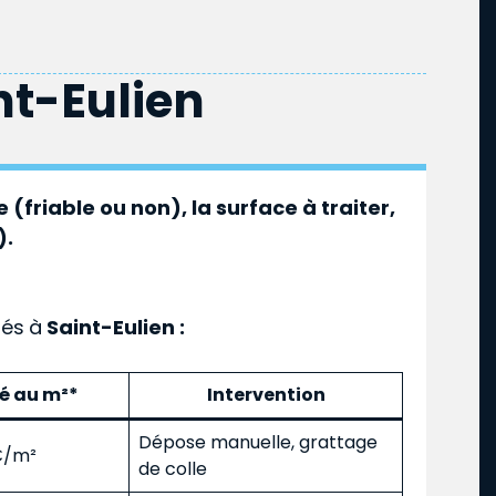
nt-Eulien
 (friable ou non), la surface à traiter,
).
ués
à
Saint-Eulien :
mé au m²*
Intervention
Dépose manuelle, grattage
 €/m²
de colle