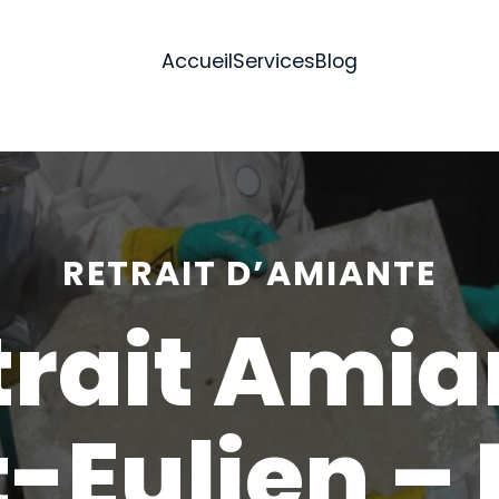
Accueil
Services
Blog
RETRAIT D’AMIANTE
trait Amia
-Eulien –