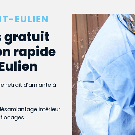
NT-EULIEN
 gratuit
on rapide
-Eulien
le retrait d’amiante à
désamiantage intérieur
, flocages…