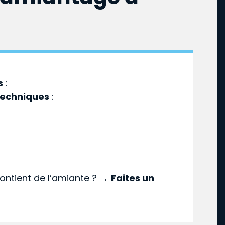
s
:
techniques
:
ontient de l’amiante ? →
Faites un