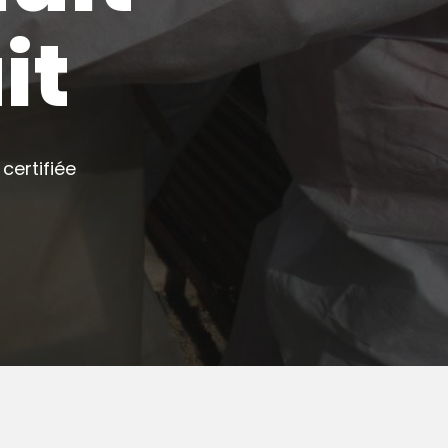
it
certifiée