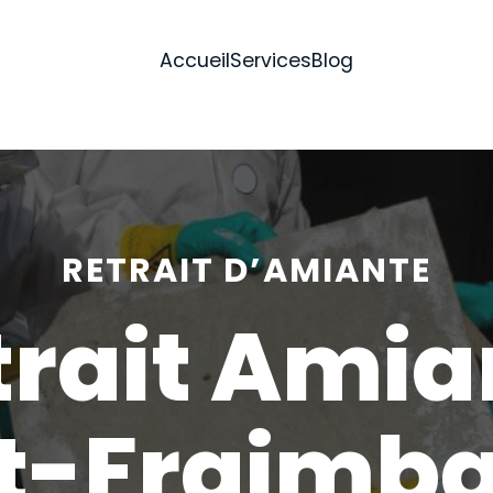
Accueil
Services
Blog
RETRAIT D’AMIANTE
trait Amia
t-Fraimba