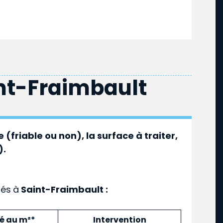
nt-Fraimbault
 (friable ou non), la surface à traiter,
).
ués
à
Saint-Fraimbault :
mé au m²*
Intervention