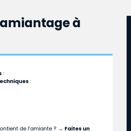
samiantage à
s
:
techniques
:
ontient de l’amiante ? →
Faites un