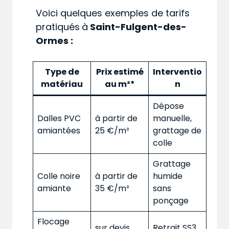
Voici quelques exemples de tarifs
pratiqués
à
Saint-Fulgent-des-
Ormes :
Type de
Prix estimé
Interventio
matériau
au m²*
n
Dépose
Dalles PVC
à partir de
manuelle,
amiantées
25 €/m²
grattage de
colle
Grattage
Colle noire
à partir de
humide
amiante
35 €/m²
sans
ponçage
Flocage
sur devis
Retrait SS3,