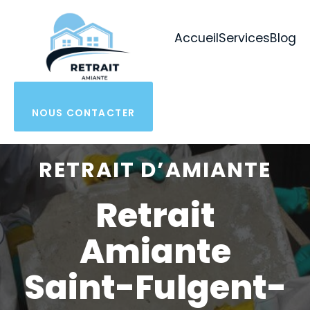
Aller
au
Accueil
Services
Blog
contenu
NOUS CONTACTER
RETRAIT D’AMIANTE
Retrait
Amiante
Saint-Fulgent-