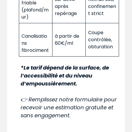
friable
après
confinemen
(plafond/m
repérage
t strict
ur)
Coupe
Canalisatio
à partir de
contrôlée,
ns
60€/ml
obturation
fibrociment
*Le tarif dépend de la surface, de
l’accessibilité et du niveau
d’empoussièrement.
👉 Remplissez notre formulaire pour
recevoir une estimation gratuite et
sans engagement.