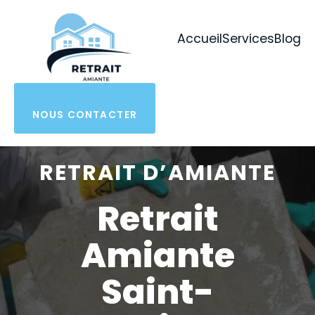
Aller
au
Accueil
Services
Blog
contenu
NOUS CONTACTER
RETRAIT D’AMIANTE
Retrait
Amiante
Saint-