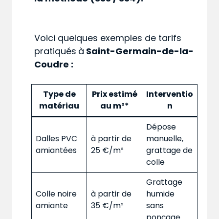
Voici quelques exemples de tarifs
pratiqués
à
Saint-Germain-de-la-
Coudre :
Type de
Prix estimé
Interventio
matériau
au m²*
n
Dépose
Dalles PVC
à partir de
manuelle,
amiantées
25 €/m²
grattage de
colle
Grattage
Colle noire
à partir de
humide
amiante
35 €/m²
sans
ponçage