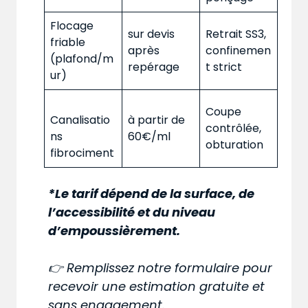
Flocage
sur devis
Retrait SS3,
friable
après
confinemen
(plafond/m
repérage
t strict
ur)
Coupe
Canalisatio
à partir de
contrôlée,
ns
60€/ml
obturation
fibrociment
*Le tarif dépend de la surface, de
l’accessibilité et du niveau
d’empoussièrement.
👉 Remplissez notre formulaire pour
recevoir une estimation gratuite et
sans engagement.