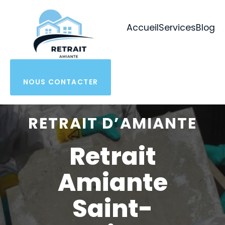
Aller
au
Accueil
Services
Blog
contenu
NOUS CONTACTER
RETRAIT D’AMIANTE
Retrait
Amiante
Saint-