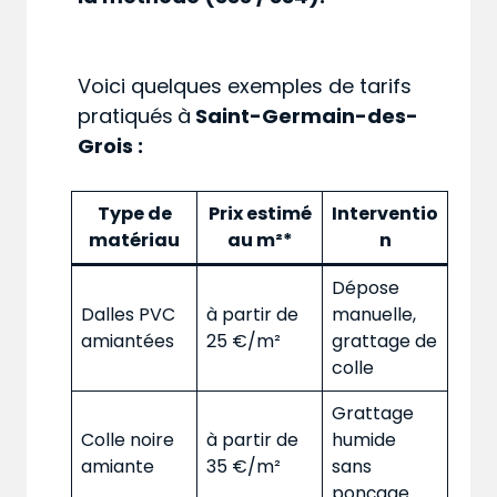
Voici quelques exemples de tarifs
pratiqués
à
Saint-Germain-des-
Grois :
Type de
Prix estimé
Interventio
matériau
au m²*
n
Dépose
Dalles PVC
à partir de
manuelle,
amiantées
25 €/m²
grattage de
colle
Grattage
Colle noire
à partir de
humide
amiante
35 €/m²
sans
ponçage