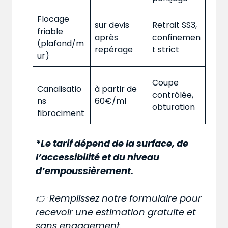
Flocage
sur devis
Retrait SS3,
friable
après
confinemen
(plafond/m
repérage
t strict
ur)
Coupe
Canalisatio
à partir de
contrôlée,
ns
60€/ml
obturation
fibrociment
*Le tarif dépend de la surface, de
l’accessibilité et du niveau
d’empoussièrement.
👉 Remplissez notre formulaire pour
recevoir une estimation gratuite et
sans engagement.