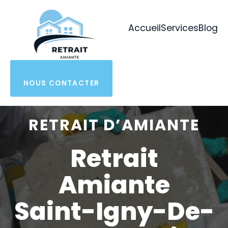
Aller
au
Accueil
Services
Blog
contenu
NOUS CONTACTER
RETRAIT D’AMIANTE
Retrait
Amiante
Saint-Igny-De-