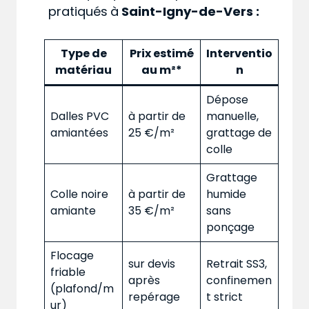
pratiqués
à
Saint-Igny-de-Vers :
Type de
Prix estimé
Interventio
matériau
au m²*
n
Dépose
Dalles PVC
à partir de
manuelle,
amiantées
25 €/m²
grattage de
colle
Grattage
Colle noire
à partir de
humide
amiante
35 €/m²
sans
ponçage
Flocage
sur devis
Retrait SS3,
friable
après
confinemen
(plafond/m
repérage
t strict
ur)