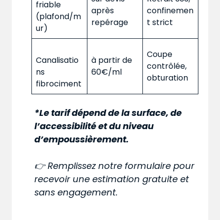
friable
après
confinemen
(plafond/m
repérage
t strict
ur)
Coupe
Canalisatio
à partir de
contrôlée,
ns
60€/ml
obturation
fibrociment
*Le tarif dépend de la surface, de
l’accessibilité et du niveau
d’empoussièrement.
👉 Remplissez notre formulaire pour
recevoir une estimation gratuite et
sans engagement.