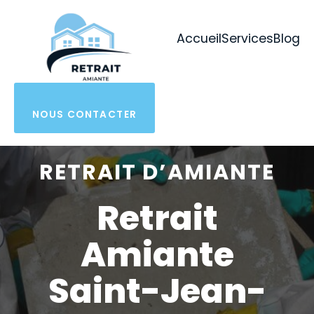
Aller
au
Accueil
Services
Blog
contenu
NOUS CONTACTER
RETRAIT D’AMIANTE
Retrait
Amiante
Saint-Jean-