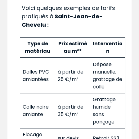
Voici quelques exemples de tarifs
pratiqués
à
Saint-Jean-de-
Chevelu :
Type de
Prix estimé
Interventio
matériau
au m²*
n
Dépose
Dalles PVC
à partir de
manuelle,
amiantées
25 €/m²
grattage de
colle
Grattage
Colle noire
à partir de
humide
amiante
35 €/m²
sans
ponçage
Flocage
sur devis
Retrait SS3,