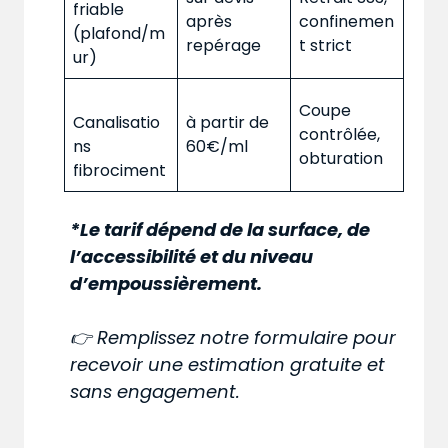
friable
après
confinemen
(plafond/m
repérage
t strict
ur)
Coupe
Canalisatio
à partir de
contrôlée,
ns
60€/ml
obturation
fibrociment
*Le tarif dépend de la surface, de
l’accessibilité et du niveau
d’empoussièrement.
👉 Remplissez notre formulaire pour
recevoir une estimation gratuite et
sans engagement.