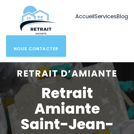
Aller
au
Accueil
Services
Blog
contenu
NOUS CONTACTER
RETRAIT D’AMIANTE
Retrait
Amiante
Saint-Jean-