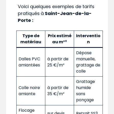
Voici quelques exemples de tarifs
pratiqués
à
Saint-Jean-de-la-
Porte :
Type de
Prix estimé
Interventio
matériau
au m²*
n
Dépose
Dalles PVC
à partir de
manuelle,
amiantées
25 €/m²
grattage de
colle
Grattage
Colle noire
à partir de
humide
amiante
35 €/m²
sans
ponçage
Flocage
sur devis
Retrait SS3,