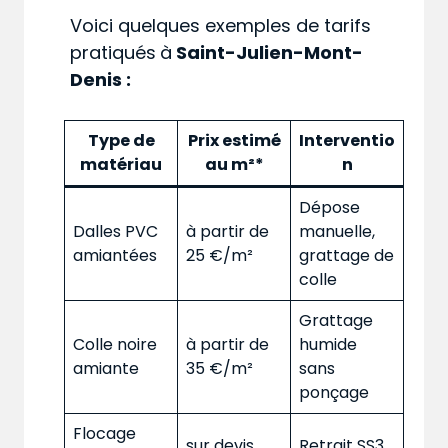
Voici quelques exemples de tarifs
pratiqués
à
Saint-Julien-Mont-
Denis :
Type de
Prix estimé
Interventio
matériau
au m²*
n
Dépose
Dalles PVC
à partir de
manuelle,
amiantées
25 €/m²
grattage de
colle
Grattage
Colle noire
à partir de
humide
amiante
35 €/m²
sans
ponçage
Flocage
sur devis
Retrait SS3,