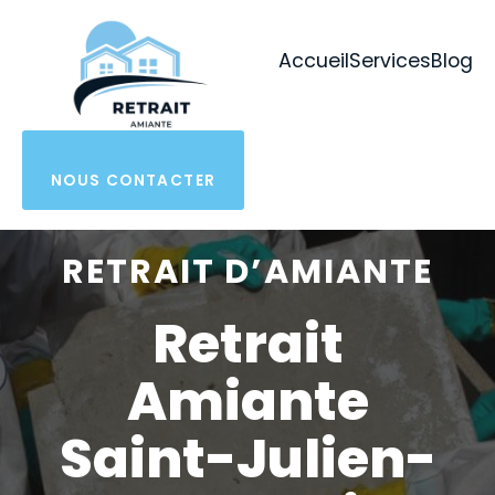
Aller
au
Accueil
Services
Blog
contenu
NOUS CONTACTER
RETRAIT D’AMIANTE
Retrait
Amiante
Saint-Julien-