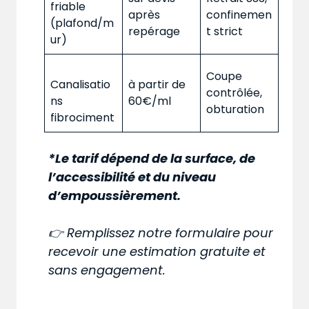
friable
après
confinemen
(plafond/m
repérage
t strict
ur)
Coupe
Canalisatio
à partir de
contrôlée,
ns
60€/ml
obturation
fibrociment
*Le tarif dépend de la surface, de
l’accessibilité et du niveau
d’empoussièrement.
👉 Remplissez notre formulaire pour
recevoir une estimation gratuite et
sans engagement.