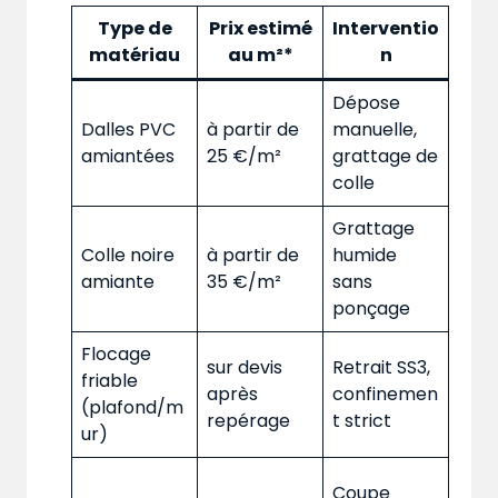
Type de
Prix estimé
Interventio
matériau
au m²*
n
Dépose
Dalles PVC
à partir de
manuelle,
amiantées
25 €/m²
grattage de
colle
Grattage
Colle noire
à partir de
humide
amiante
35 €/m²
sans
ponçage
Flocage
sur devis
Retrait SS3,
friable
après
confinemen
(plafond/m
repérage
t strict
ur)
Coupe