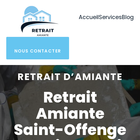
Aller
au
Accueil
Services
Blog
contenu
NOUS CONTACTER
RETRAIT D’AMIANTE
Retrait
Amiante
Saint-Offenge