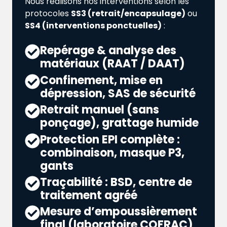
Nous réalisons nos interventions selon les
protocoles
SS3 (retrait/encapsulage)
ou
SS4 (interventions ponctuelles)
:
Repérage & analyse des
matériaux (RAAT / DAAT)
Confinement, mise en
dépression, SAS de sécurité
Retrait manuel (sans
ponçage), grattage humide
Protection EPI complète :
combinaison, masque P3,
gants
Traçabilité : BSD, centre de
traitement agréé
Mesure d’empoussièrement
final (laboratoire COFRAC)