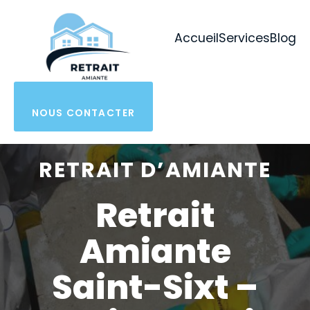
Aller
au
Accueil
Services
Blog
contenu
NOUS CONTACTER
RETRAIT D’AMIANTE
Retrait
Amiante
Saint-Sixt –