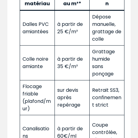
matériau
au m²*
n
Dépose
Dalles PVC
à partir de
manuelle,
amiantées
25 €/m²
grattage de
colle
Grattage
Colle noire
à partir de
humide
amiante
35 €/m²
sans
ponçage
Flocage
sur devis
Retrait SS3,
friable
après
confinemen
(plafond/m
repérage
t strict
ur)
Coupe
Canalisatio
à partir de
contrôlée,
ns
60€/ml