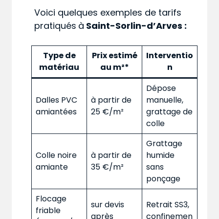
Voici quelques exemples de tarifs
pratiqués
à
Saint-Sorlin-d’Arves :
Type de
Prix estimé
Interventio
matériau
au m²*
n
Dépose
Dalles PVC
à partir de
manuelle,
amiantées
25 €/m²
grattage de
colle
Grattage
Colle noire
à partir de
humide
amiante
35 €/m²
sans
ponçage
Flocage
sur devis
Retrait SS3,
friable
après
confinemen