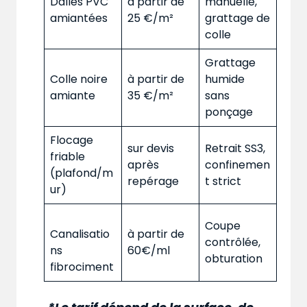
Dalles PVC
à partir de
manuelle,
amiantées
25 €/m²
grattage de
colle
Grattage
Colle noire
à partir de
humide
amiante
35 €/m²
sans
ponçage
Flocage
sur devis
Retrait SS3,
friable
après
confinemen
(plafond/m
repérage
t strict
ur)
Coupe
Canalisatio
à partir de
contrôlée,
ns
60€/ml
obturation
fibrociment