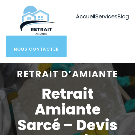
Aller
au
Accueil
Services
Blog
contenu
NOUS CONTACTER
RETRAIT D’AMIANTE
Retrait
Amiante
Sarcé – Devis