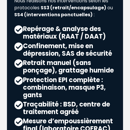
Nous réalisons nos interventions selon les
protocoles
SS3 (retrait/encapsulage)
ou
SS4 (interventions ponctuelles)
:
Repérage & analyse des
matériaux (RAAT / DAAT)
Confinement, mise en
dépression, SAS de sécurité
Retrait manuel (sans
ponçage), grattage humide
Protection EPI complète :
combinaison, masque P3,
gants
Traçabilité : BSD, centre de
traitement agréé
Mesure d’empoussièrement
final (laboratoire COFRAC)