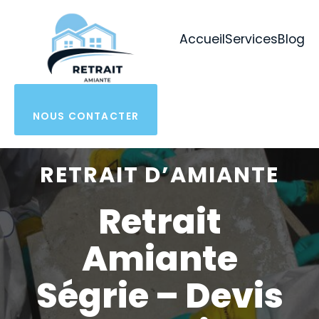
Aller
au
Accueil
Services
Blog
contenu
NOUS CONTACTER
RETRAIT D’AMIANTE
Retrait
Amiante
Ségrie – Devis