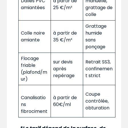
Dalles PVC
à partir de
manuelle,
amiantées
25 €/m²
grattage de
colle
Grattage
Colle noire
à partir de
humide
amiante
35 €/m²
sans
ponçage
Flocage
sur devis
Retrait SS3,
friable
après
confinemen
(plafond/m
repérage
t strict
ur)
Coupe
Canalisatio
à partir de
contrôlée,
ns
60€/ml
obturation
fibrociment