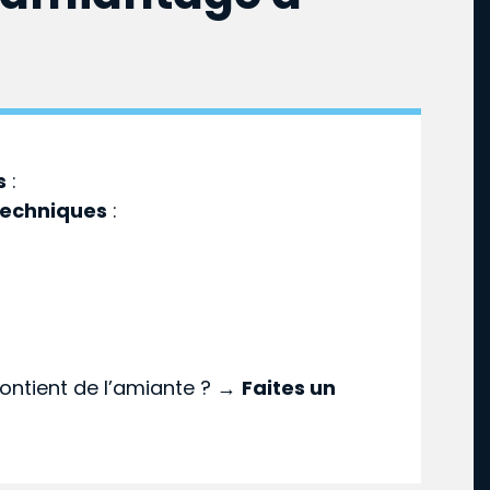
s
:
techniques
:
ontient de l’amiante ? →
Faites un