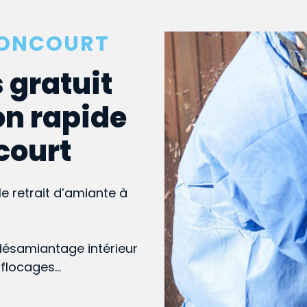
NONCOURT
 gratuit
on rapide
court
le retrait d’amiante à
désamiantage intérieur
, flocages…