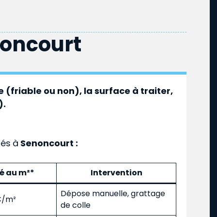
oncourt
 (friable ou non), la surface à traiter,
).
ués
à
Senoncourt :
mé au m²*
Intervention
Dépose manuelle, grattage
 €/m²
de colle