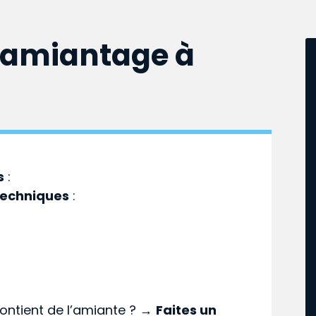
samiantage à
s
:
techniques
:
ontient de l’amiante ? →
Faites un