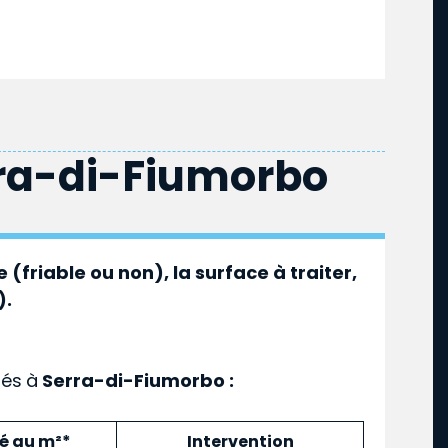
ra-di-Fiumorbo
 (friable ou non), la surface à traiter,
).
ués
à
Serra-di-Fiumorbo :
mé au m²*
Intervention