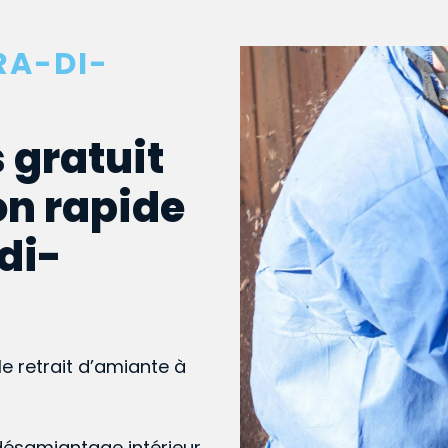
RA-DI-
 gratuit
on rapide
-di-
le retrait d’amiante à
désamiantage intérieur