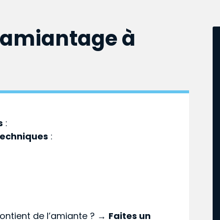
samiantage à
s
:
techniques
:
ontient de l’amiante ? →
Faites un