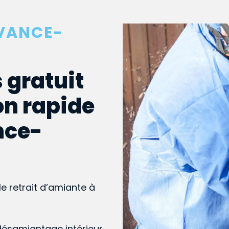
RVANCE-
 gratuit
on rapide
nce-
le retrait d’amiante à
désamiantage intérieur