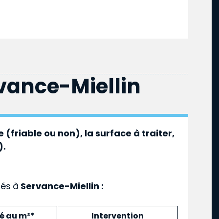
vance-Miellin
 (friable ou non), la surface à traiter,
).
ués
à
Servance-Miellin :
mé au m²*
Intervention