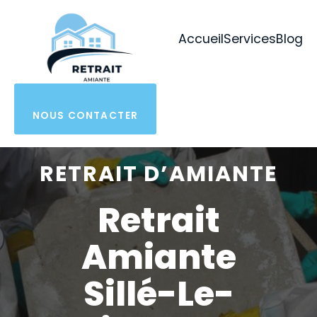
Aller
au
Accueil
Services
Blog
contenu
NOUS CONTACTER
RETRAIT D’AMIANTE
Retrait
Amiante
Sillé-Le-