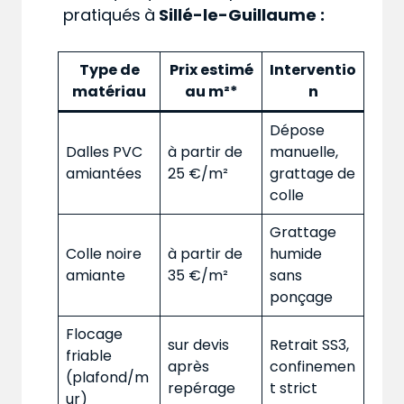
pratiqués
à
Sillé-le-Guillaume :
Type de
Prix estimé
Interventio
matériau
au m²*
n
Dépose
Dalles PVC
à partir de
manuelle,
amiantées
25 €/m²
grattage de
colle
Grattage
Colle noire
à partir de
humide
amiante
35 €/m²
sans
ponçage
Flocage
sur devis
Retrait SS3,
friable
après
confinemen
(plafond/m
repérage
t strict
ur)