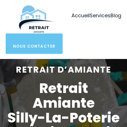
Aller
au
Accueil
Services
Blog
contenu
NOUS CONTACTER
RETRAIT D’AMIANTE
Retrait
Amiante
Silly-La-Poterie