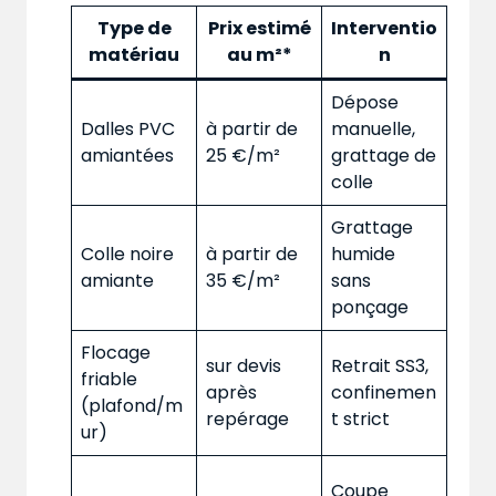
Type de
Prix estimé
Interventio
matériau
au m²*
n
Dépose
Dalles PVC
à partir de
manuelle,
amiantées
25 €/m²
grattage de
colle
Grattage
Colle noire
à partir de
humide
amiante
35 €/m²
sans
ponçage
Flocage
sur devis
Retrait SS3,
friable
après
confinemen
(plafond/m
repérage
t strict
ur)
Coupe