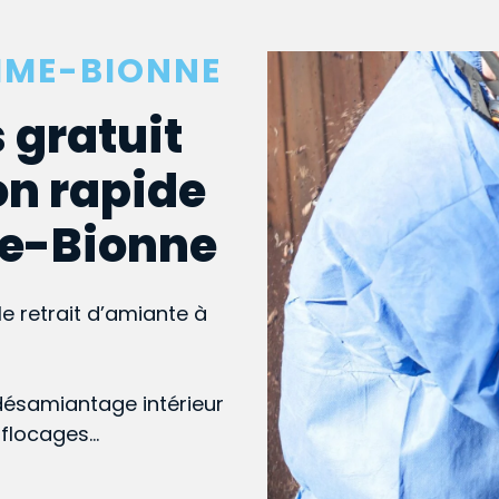
MME-BIONNE
 gratuit
on rapide
me-Bionne
le retrait d’amiante à
désamiantage intérieur
, flocages…