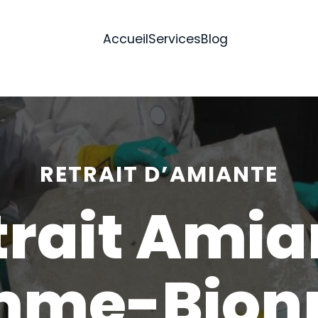
Accueil
Services
Blog
RETRAIT D’AMIANTE
trait Amia
mme-Bionn