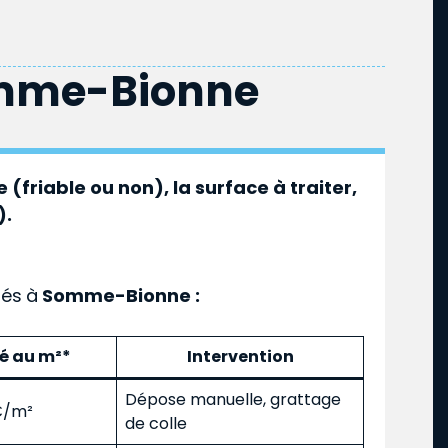
mme-Bionne
 (friable ou non), la surface à traiter,
).
ués
à
Somme-Bionne :
mé au m²*
Intervention
Dépose manuelle, grattage
 €/m²
de colle