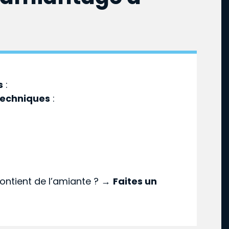
s
:
techniques
:
ontient de l’amiante ? →
Faites un