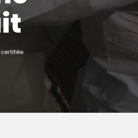
it
certifiée