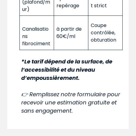
(plafond/m
repérage
t strict
ur)
Coupe
Canalisatio
à partir de
contrôlée,
ns
60€/ml
obturation
fibrociment
*Le tarif dépend de la surface, de
l’accessibilité et du niveau
d’empoussièrement.
👉 Remplissez notre formulaire pour
recevoir une estimation gratuite et
sans engagement.