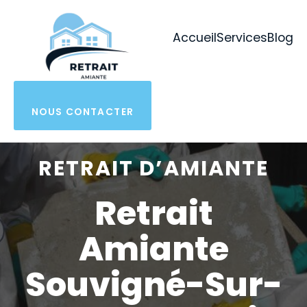
Aller
au
Accueil
Services
Blog
contenu
NOUS CONTACTER
RETRAIT D’AMIANTE
Retrait
Amiante
Souvigné-Sur-