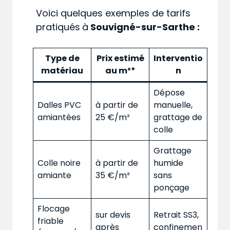
Voici quelques exemples de tarifs
pratiqués
à
Souvigné-sur-Sarthe :
Type de
Prix estimé
Interventio
matériau
au m²*
n
Dépose
Dalles PVC
à partir de
manuelle,
amiantées
25 €/m²
grattage de
colle
Grattage
Colle noire
à partir de
humide
amiante
35 €/m²
sans
ponçage
Flocage
sur devis
Retrait SS3,
friable
après
confinemen