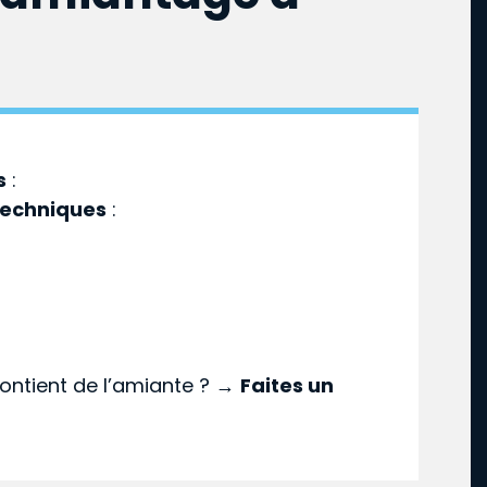
s
:
techniques
:
ontient de l’amiante ? →
Faites un