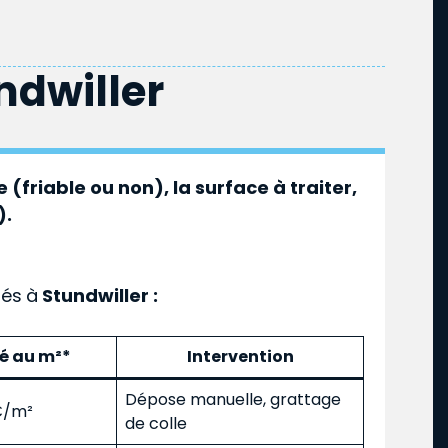
ndwiller
 (friable ou non), la surface à traiter,
).
ués
à
Stundwiller :
mé au m²*
Intervention
Dépose manuelle, grattage
 €/m²
de colle