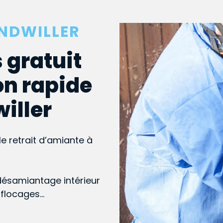
UNDWILLER
 gratuit
on rapide
willer
le retrait d’amiante à
désamiantage intérieur
, flocages…