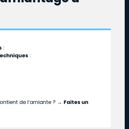
s
:
techniques
:
ontient de l’amiante ? →
Faites un