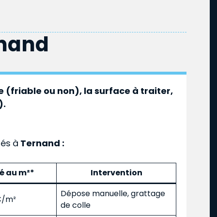
nand
 (friable ou non), la surface à traiter,
).
ués
à
Ternand :
mé au m²*
Intervention
Dépose manuelle, grattage
 €/m²
de colle