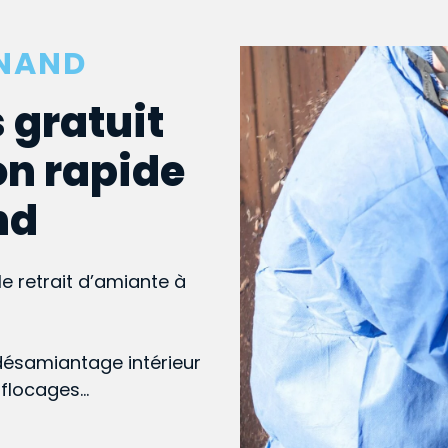
RNAND
 gratuit
on rapide
nd
le retrait d’amiante à
désamiantage intérieur
, flocages…