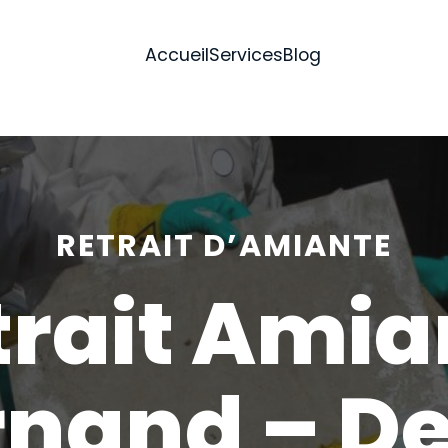
Accueil
Services
Blog
RETRAIT D’AMIANTE
trait Amia
rnand – De