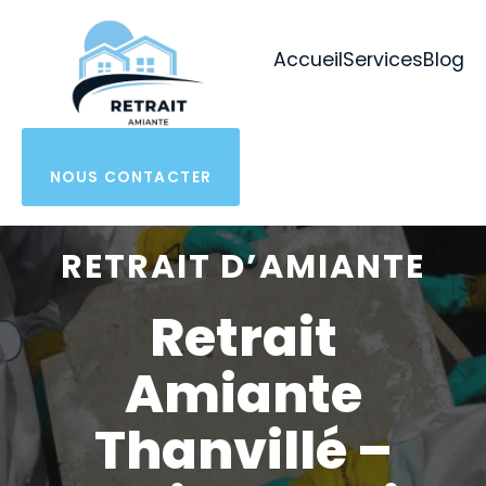
Aller
au
Accueil
Services
Blog
contenu
NOUS CONTACTER
RETRAIT D’AMIANTE
Retrait
Amiante
Thanvillé –