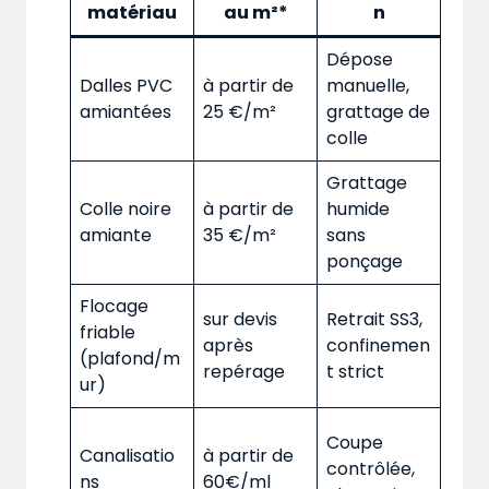
matériau
au m²*
n
Dépose
Dalles PVC
à partir de
manuelle,
amiantées
25 €/m²
grattage de
colle
Grattage
Colle noire
à partir de
humide
amiante
35 €/m²
sans
ponçage
Flocage
sur devis
Retrait SS3,
friable
après
confinemen
(plafond/m
repérage
t strict
ur)
Coupe
Canalisatio
à partir de
contrôlée,
ns
60€/ml