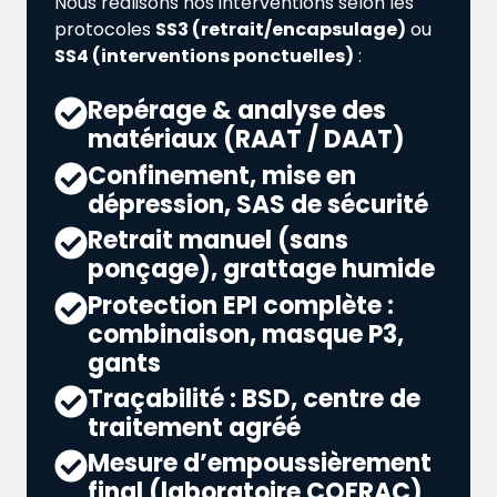
Nous réalisons nos interventions selon les
protocoles
SS3 (retrait/encapsulage)
ou
SS4 (interventions ponctuelles)
:
Repérage & analyse des
matériaux (RAAT / DAAT)
Confinement, mise en
dépression, SAS de sécurité
Retrait manuel (sans
ponçage), grattage humide
Protection EPI complète :
combinaison, masque P3,
gants
Traçabilité : BSD, centre de
traitement agréé
Mesure d’empoussièrement
final (laboratoire COFRAC)