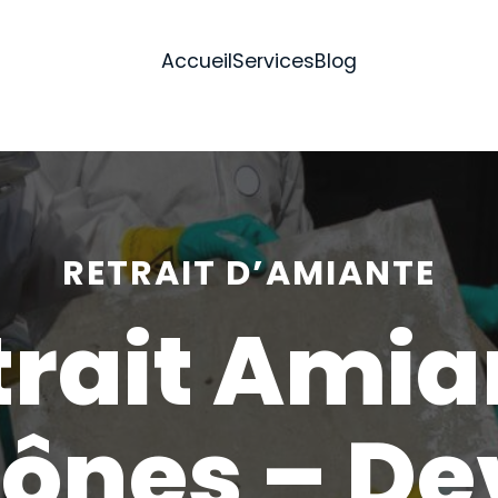
Accueil
Services
Blog
RETRAIT D’AMIANTE
trait Amia
ônes – De