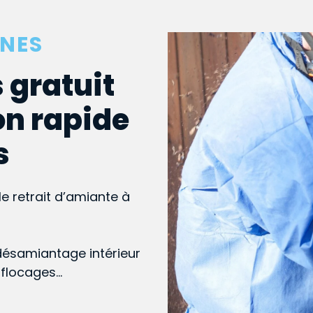
ÔNES
 gratuit
on rapide
s
le retrait d’amiante à
désamiantage intérieur
, flocages…