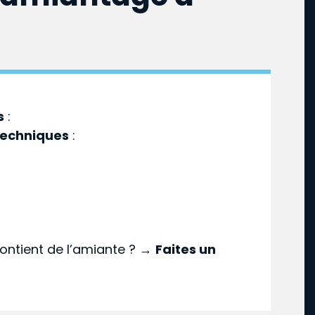
s
:
techniques
:
ontient de l’amiante ? →
Faites un