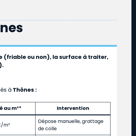
nes
 (friable ou non), la surface à traiter,
).
ués
à
Thônes :
mé au m²*
Intervention
Dépose manuelle, grattage
 €/m²
de colle