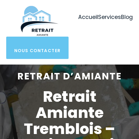
Aller
au
Accueil
Services
Blog
contenu
NOUS CONTACTER
RETRAIT D’AMIANTE
Retrait
Amiante
Tremblois –