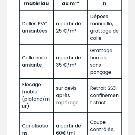
matériau
au m²*
n
Dépose
Dalles PVC
à partir de
manuelle,
amiantées
25 €/m²
grattage de
colle
Grattage
Colle noire
à partir de
humide
amiante
35 €/m²
sans
ponçage
Flocage
sur devis
Retrait SS3,
friable
après
confinemen
(plafond/m
repérage
t strict
ur)
Coupe
Canalisatio
à partir de
contrôlée,
ns
60€/ml