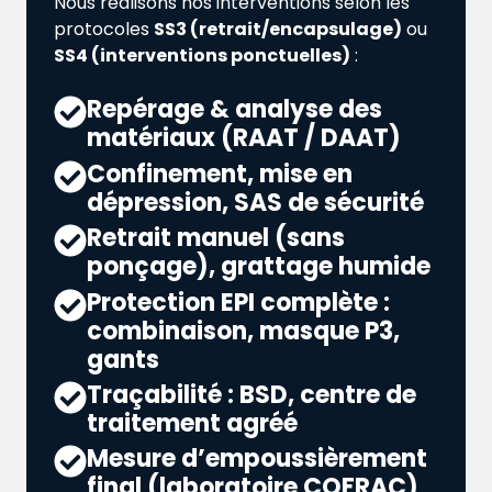
Nous réalisons nos interventions selon les
protocoles
SS3 (retrait/encapsulage)
ou
SS4 (interventions ponctuelles)
:
Repérage & analyse des
matériaux (RAAT / DAAT)
Confinement, mise en
dépression, SAS de sécurité
Retrait manuel (sans
ponçage), grattage humide
Protection EPI complète :
combinaison, masque P3,
gants
Traçabilité : BSD, centre de
traitement agréé
Mesure d’empoussièrement
final (laboratoire COFRAC)