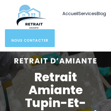
Aller
au
Accueil
Services
Blog
contenu
NOUS CONTACTER
RETRAIT D’AMIANTE
Retrait
Amiante
Tupin-Et-