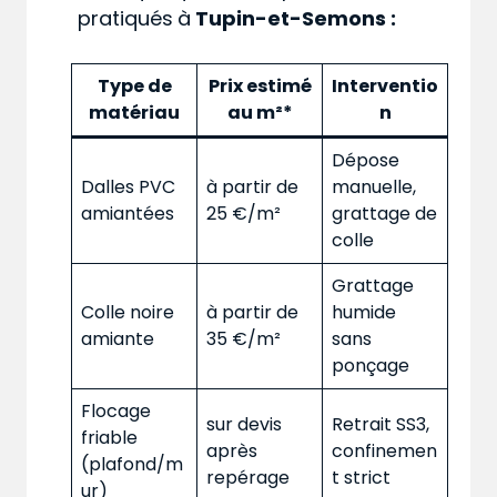
pratiqués
à
Tupin-et-Semons :
Type de
Prix estimé
Interventio
matériau
au m²*
n
Dépose
Dalles PVC
à partir de
manuelle,
amiantées
25 €/m²
grattage de
colle
Grattage
Colle noire
à partir de
humide
amiante
35 €/m²
sans
ponçage
Flocage
sur devis
Retrait SS3,
friable
après
confinemen
(plafond/m
repérage
t strict
ur)