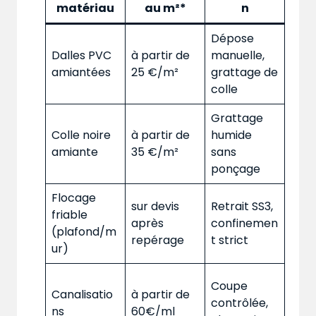
matériau
au m²*
n
Dépose
Dalles PVC
à partir de
manuelle,
amiantées
25 €/m²
grattage de
colle
Grattage
Colle noire
à partir de
humide
amiante
35 €/m²
sans
ponçage
Flocage
sur devis
Retrait SS3,
friable
après
confinemen
(plafond/m
repérage
t strict
ur)
Coupe
Canalisatio
à partir de
contrôlée,
ns
60€/ml