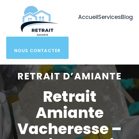
Aller
au
Accueil
Services
Blog
contenu
NOUS CONTACTER
RETRAIT D’AMIANTE
Retrait
Amiante
Vacheresse –