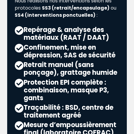
Nous réalisons nos interventions selon les
protocoles
SS3 (retrait/encapsulage)
ou
SS4 (interventions ponctuelles)
:
Repérage & analyse des
matériaux (RAAT / DAAT)
Confinement, mise en
dépression, SAS de sécurité
Retrait manuel (sans
ponçage), grattage humide
Protection EPI complète :
combinaison, masque P3,
gants
Traçabilité : BSD, centre de
traitement agréé
Mesure d’empoussièrement
final (laboratoire COFRAC)