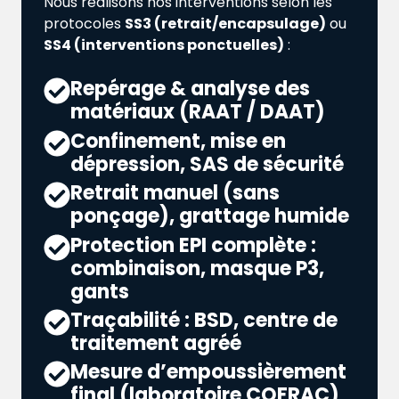
Nous réalisons nos interventions selon les
protocoles
SS3 (retrait/encapsulage)
ou
SS4 (interventions ponctuelles)
:
Repérage & analyse des
matériaux (RAAT / DAAT)
Confinement, mise en
dépression, SAS de sécurité
Retrait manuel (sans
ponçage), grattage humide
Protection EPI complète :
combinaison, masque P3,
gants
Traçabilité : BSD, centre de
traitement agréé
Mesure d’empoussièrement
final (laboratoire COFRAC)