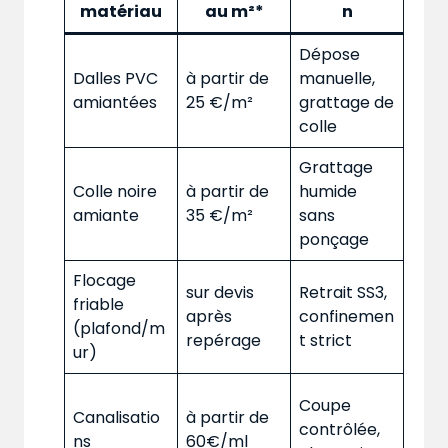
matériau
au m²*
n
Dépose
Dalles PVC
à partir de
manuelle,
amiantées
25 €/m²
grattage de
colle
Grattage
Colle noire
à partir de
humide
amiante
35 €/m²
sans
ponçage
Flocage
sur devis
Retrait SS3,
friable
après
confinemen
(plafond/m
repérage
t strict
ur)
Coupe
Canalisatio
à partir de
contrôlée,
ns
60€/ml