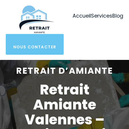
Aller
au
Accueil
Services
Blog
contenu
NOUS CONTACTER
RETRAIT D’AMIANTE
Retrait
Amiante
Valennes –