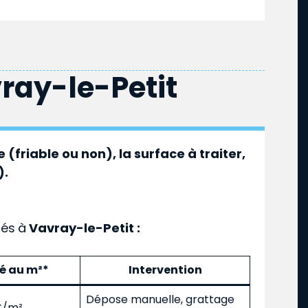
ray-le-Petit
 (friable ou non), la surface à traiter,
).
ués
à
Vavray-le-Petit :
mé au m²*
Intervention
Dépose manuelle, grattage
 €/m²