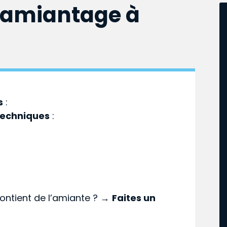
samiantage à
s
:
techniques
:
ontient de l’amiante ? →
Faites un