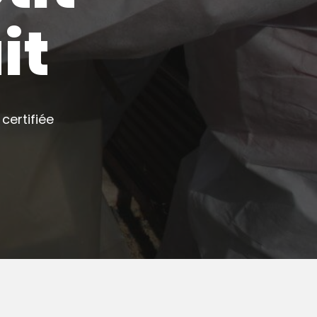
it
certifiée