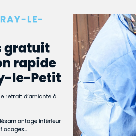
VRAY-LE-
 gratuit
on rapide
y-le-Petit
le retrait d’amiante à
désamiantage intérieur
, flocages…